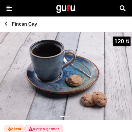
Fincan Çay
120 ₺
2 kcal
Alerjen İçermez