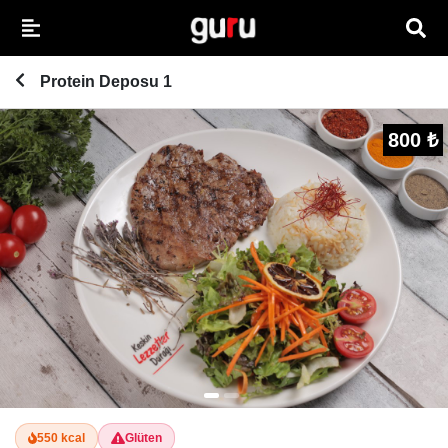
Protein Deposu 1
800 ₺
550 kcal
Glüten